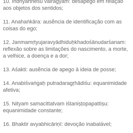
10. Indriyartheśu vairāgyam: desapego em relação
aos objetos dos sentidos;
11. Anahaṅkāra: ausência de identificação com as
coisas do ego;
12. Janmamṛtyujaravyādhiduḥkhadośānudarśanam:
reflexão sobre as limitações do nascimento, a morte,
a velhice, a doença e a dor;
13. Aśakti: ausência de apego à ideia de posse;
14. Anabiśvaṅgaḥ putradaragṛhādiśu: equanimidade
afetiva;
15. Nityam samacittatvam iśtaniṣṭopapattiṣu:
equanimidade constante;
16. Bhaktir avyabhicāriṇī: devoção inabalável;