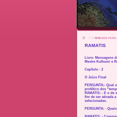
SEGUNDA-FEIRA,
RAMATIS
Livro: Mensagens d
Mestre Kuthumi e R
Capítulo - 2
O Juízo Final
PERGUNTA:- Qual o p
profético dos “tem
RAMATIS: - E o de s
fim de ser ativada 
selecionadas.
PERGUNTA: - Quais 
RAMATIS: - Compree