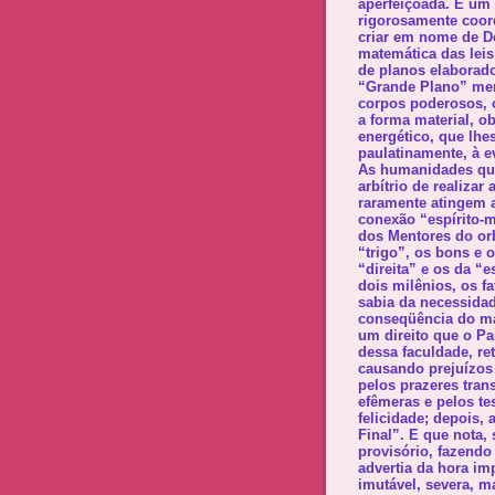
aperfeiçoada. E um
rigorosamente coor
criar em nome de D
matemática das leis 
de planos elaborado
“Grande Plano” men
corpos poderosos, 
a forma material, o
energético, que lhe
paulatinamente, à 
As humanidades que
arbítrio de realizar
raramente atingem a
conexão “espírito-m
dos Mentores do orb
“trigo”, os bons e 
“direita” e os da “
dois milênios, os 
sabia da necessida
conseqüência do mau
um direito que o Pa
dessa faculdade, ret
causando prejuízos
pelos prazeres trans
efêmeras e pelos te
felicidade; depois,
Final”. E que nota,
provisório, fazend
advertia da hora im
imutável, severa, m