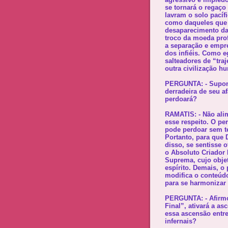
se tornará o regaç
lavram o solo pacífi
como daqueles que i
desaparecimento da 
troco da moeda pro
a separação e empr
dos infiéis. Como e
salteadores de “traj
outra civilização h
PERGUNTA: - Supond
derradeira de seu a
perdoará?
RAMATIS: - Não alim
esse respeito. O p
pode perdoar sem te
Portanto, para que 
disso, se sentisse 
o Absoluto Criador I
Suprema, cujo objet
espírito. Demais, o
modifica o conteúdo
para se harmonizar 
PERGUNTA: - Afirmo
Final”, ativará a a
essa ascensão entre
infernais?