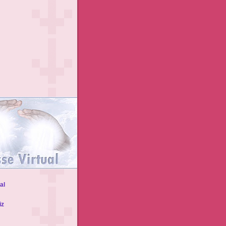
al
iz