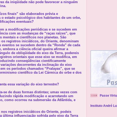
vas da iniqüidade não pode favorecer a ninguém
vina.
zos finais” são elaborados prévia e
a o estado psicológico dos habitantes de um orbe,
ficações eventuais?
m a modificações periódicas e se sucedem em
dência com as mudanças de “raças raízes”, que
 mentais e científicos nos planetas. São
os registros iniciáticos, do Oriente, denominam
os eventos se sucedem dentro da “Ronda” de cada
, embora a ciência oficial queira afirmar a
 ângulo de obliqüidade do eixo da Terra, podereis
egistros orientais que esse eixo se modifica, em
oduzindo conseqüências cientificamente
 variações decorrentes da inclinação do eixo
uzem os períodos chamados “Pralayas”, que se
erminismo científico da Lei Cármica do orbe e dos
nta essa variação do eixo terrestre?
ta-se de duas formas distintas; umas vezes com
Passe Virtu
oduzindo rápida modificação e acarretando um
co, como ocorreu na submersão da Atlântida, e
Instituto André Lu
nos registros iniciáticos do Oriente, podeis
a última influenciação sofrida pelo eixo da Terra