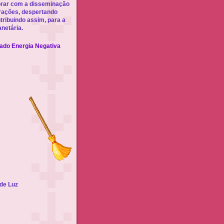
borar com a disseminação
orações, despertando
tribuindo assim, para a
netária.
nado Energia Negativa
de Luz