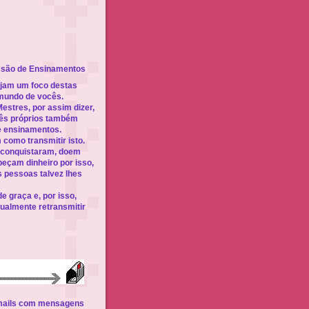
são de Ensinamentos
jam um foco destas
 mundo de vocês.
stres, por assim dizer,
cês próprios também
 ensinamentos.
como transmitir isto.
 conquistaram, doem
peçam dinheiro por isso,
pessoas talvez lhes
e graça e, por isso,
almente retransmitir
-mails com mensagens