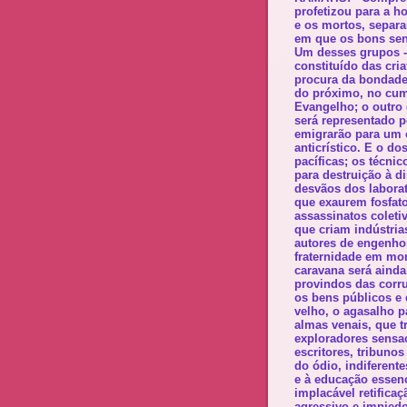
profetizou para a ho
e os mortos, separa
em que os bons sent
Um desses grupos - 
constituído das cri
procura da bondade
do próximo, no cum
Evangelho; o outro 
será representado 
emigrarão para um o
anticrístico. E o d
pacíficas; os técni
para destruição à d
desvãos dos labora
que exaurem fosfato
assassinatos coleti
que criam indústria
autores de engenho
fraternidade em mon
caravana será aind
provindos das corr
os bens públicos e d
velho, o agasalho p
almas venais, que 
exploradores sensac
escritores, tribuno
do ódio, indiferent
e à educação essenc
implacável retifica
agressivo e impiedo