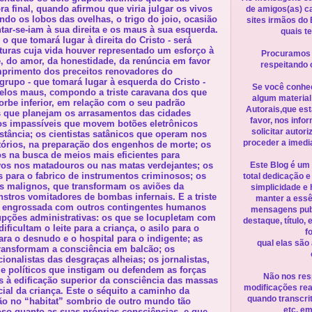
ra final, quando afirmou que viria julgar os vivos
de amigos(as) ca
ndo os lobos das ovelhas, o trigo do joio, ocasião
sites irmãos do 
ar-se-iam à sua direita e os maus à sua esquerda.
quais t
o que tomará lugar à direita do Cristo - será
aturas cuja vida houver representado um esforço à
Procuramos 
, do amor, da honestidade, da renúncia em favor
respeitando 
primento dos preceitos renovadores do
grupo - que tomará lugar à esquerda do Cristo -
Se você conhec
pelos maus, compondo a triste caravana dos que
algum material 
rbe inferior, em relação com o seu padrão
Autorais,que est
os que planejam os arrasamentos das cidades
favor, nos inf
cos impassíveis que movem botões eletrônicos
solicitar autor
istância; os cientistas satânicos que operam nos
proceder a imedi
tórios, na preparação dos engenhos de morte; os
s na busca de meios mais eficientes para
vos nos matadouros ou nas matas verdejantes; os
Este Blog é um 
s para o fabrico de instrumentos criminosos; os
total dedicação e
s malignos, que transformam os aviões da
simplicidade e
stros vomitadores de bombas infernais. E a triste
manter a essê
a engrossada com outros contingentes humanos
mensagens pub
upções administrativas: os que se locupletam com
destaque, título,
ificultam o leite para a criança, o asilo para o
f
ara o desnudo e o hospital para o indigente; as
qual elas são
transformam a consciência em balcão; os
ionalistas das desgraças alheias; os jornalistas,
s e políticos que instigam ou defendem as forças
Não nos res
es à edificação superior da consciência das massas
modificações rea
ial da criança. Este o séquito a caminho da
quando transcrit
ção no “habitat” sombrio de outro mundo tão
etc. em
so quanto as suas próprias consciências, e que