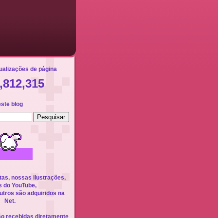
sualizações de página
,812,315
ste blog
as, nossas ilustrações,
s do YouTube,
outros são adquiridos na
Net.
o recebidas diretamente