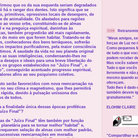
firmou que os da sua esquerda seriam degradados
ó há o ranger dos dentes. Isto significa que se
es, primitivos, opressivos locais de desespero, de
 e de animalidade. Os afastados para regiões
ão ao vosso orbe, constituindo-se de almas
 e na preguiça espiritual, daninhas às
Retransmis
icas, também progredirão até mais rapidamente,
e do meio em que forem habitar. Tratando-se de
"Meus amigos, se
eis, conhecedores dos bens terráqueos, sofrerão
forças de Luz no
s impactos purificadores, pela maior consciência
Como pequenos Me
timos. A saudade da vida no seu planeta original
de tudo o que vo
e as suas inteligências, condensando-lhes no
podem receber de
a desejos e ideais para uma breve libertação do
Mas vocês sabem 
s os grupos estabelecidos no “Juízo Final”, o
Tudo o que vocês
o”, conseguirão acentuado progresso espiritual,
livremente e não 
lores afins ao seu psiquismo coletivo.
mesmo quando as 
ofereçam.
isto serão favorecidos com nova reencarnação na
Tudo lhes é dado d
a no seu clima e magnetismo, que lhes permitirá
rápida, devido à pulsação uníssona dos
também devem igu
os de todos.
gratuitamente."
a finalidade única dessas épocas proféticas
ELOHIM CLAIRE
uízo Final”?
as de “Juízo Final” têm também por função
 planetária para se tornar melhor”habitat” e,
requerem seleção de almas com melhor padrão,
 sucessivas reencarnações em moradia
"Compartilhar e