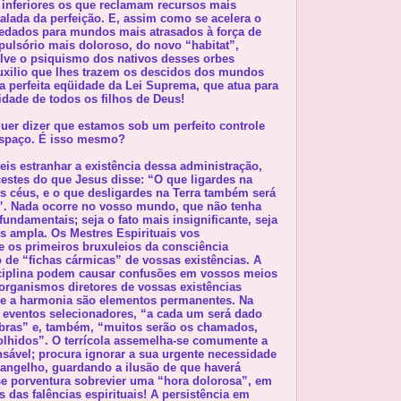
 inferiores os que reclamam recursos mais
calada da perfeição. E, assim como se acelera o
edados para mundos mais atrasados à força de
ulsório mais doloroso, do novo “habitat”,
ve o psiquismo dos nativos desses orbes
auxilio que lhes trazem os descidos dos mundos
a perfeita eqüidade da Lei Suprema, que atua para
cidade de todos os filhos de Deus!
uer dizer que estamos sob um perfeito controle
Espaço. É isso mesmo?
is estranhar a existência dessa administração,
estes do que Jesus disse: “O que ligardes na
os céus, e o que desligardes na Terra também será
”. Nada ocorre no vosso mundo, que não tenha
fundamentais; seja o fato mais insignificante, seja
s ampla. Os Mestres Espirituais vos
os primeiros bruxuleios da consciência
o de “fichas cármicas” de vossas existências. A
ciplina podem causar confusões em vossos meios
organismos diretores de vossas existências
m e a harmonia são elementos permanentes. Na
 eventos selecionadores, “a cada um será dado
bras” e, também, “muitos serão os chamados,
lhidos”. O terrícola assemelha-se comumente a
sável; procura ignorar a sua urgente necessidade
vangelho, guardando a ilusão de que haverá
e porventura sobrevier uma “hora dolorosa”, em
 das falências espirituais! A persistência em