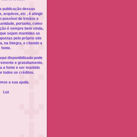
a publicação dessas
 arquivos, etc , é atingir
 possível de Irmãos e
anidade, portanto, como
ação é sempre bem vinda,
 que sejam mantidas as
ostas pelo próprio site
a, na íntegra, e citando a
fonte.
qui disponibilizado pode
ivremente e gratuitamente,
a a fonte e ser mantido
e todos os créditos.
mos a sua ajuda.
Luz