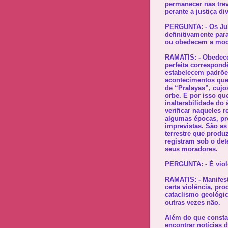
permanecer nas tre
perante a justiça di
PERGUNTA: - Os Juí
definitivamente par
ou obedecem a modi
RAMATIS: - Obedece
perfeita correspon
estabelecem padrões
acontecimentos que 
de “Pralayas”, cuj
orbe. E por isso que
inalterabilidade do
verificar naqueles r
algumas épocas, pr
imprevistas. São as
terrestre que prod
registram sob o det
seus moradores.
PERGUNTA: - É viole
RAMATIS: - Manifes
certa violência, pr
cataclismo geológi
outras vezes não.
Além do que consta 
encontrar notícias d