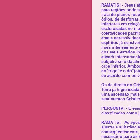
RAMATIS: - Jesus a
para regiões onde s
trata de planos rud
ódios, de desforras
inferiores em relaç
esclerosadas no mal
coletividades pacíf
ante a agressividad
espíritos já sensív
mais intensamente o
dos seus estados ín
ativará intensament
subjetivismo da alm
orbe inferior. Ambo
do”trigo”e o do”joi
de acordo com os va
Os da direita do Cr
Terra já higienizad
uma ascensão mais 
sentimentos Crístic
PERGUNTA: - É essa 
classficadas como j
RAMATIS: - As époc
ajustar a substância
conseqüentemente, 
necessário para as