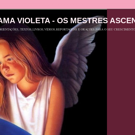
AMA VIOLETA - OS MESTRES ASC
RIENTAÇÕES, TEXTOS,LIVROS,VÍDEOS,REPORTAGENS E ORAÇÕES PARA O SEU CRESCIMENTO