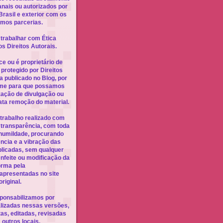
nais ou autorizados por
Brasil e exterior com os
emos parcerias.
trabalhar com Ética
os Direitos Autorais.
e ou é proprietário de
protegido por Direitos
a publicado no Blog, por
orme para que possamos
ização de divulgação ou
ata remoção do material.
trabalho realizado com
 transparência, com toda
 humildade, procurando
ncia e a vibração das
licadas, sem qualquer
 enfeite ou modificação da
orma pela
 apresentadas no site
original.
ponsabilizamos por
lizadas nessas versões,
as, editadas, revisadas
 outros locais.