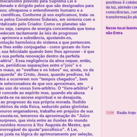
 mecanismo previsto pela Suprema Lei e
positivas é cola
denado e dirigido pelos que são designados para
da luz, abrindo c
eus; ultrapassa o entendimento humano e a
consciências, con
científicas, Conforme já vos explicamos, trata- se
transformação pla
s pelos Construtores Siderais, em sintonia com o
talizado pelo Criador. Como os planetas são
ou seja, campos de energia concentrada que toma
Neste local ilumi
bedecem tacitamente às leis de progresso
não Entra
s aprimora a substância, ajustando-os,
evolução harmônica do sistema a que pertencem.
 lhes estão conjugadas - como gozam do livre
 a sua felicidade quando bem lhes aprouver - é que
 sua perfeita renovação dentro da perfeita
atéria”. Essa negligência da alma requer, então,
e, periódicas separações entre o”joio” e o
os maus, as “ovelhas e os lobos” ou, ainda, os da
esquerda” do Cristo, Jesus, quando predisse, há
fatos a ocorrerem nos “tempos chegados”, bem
de selecionadora de que vos aproximais, em
 uso do vosso livre-arbítrio. O “livre-arbítrio” é
i concede ao espírito mas, quando ele abusa
arda-se na ascese espiritual e se desajusta,
 ao progresso da sua própria morada. Iludido
itórios da vida física, seduzido pelas gloríolas
souros enganadores, trabalha em prejuízo de sua
Radio Anjo 
 assusta-se, temeroso da aproximação do “Juízo
 surpreso, que vivia entre as ilusões do mundo
o ouvidos moucos à Voz Augusta do Mestre, que
prorrogável do ajuste”psicofísico”. A Lei,
as justa na lógica do aprimoramento por seleção,