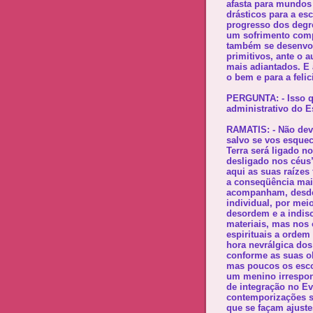
afasta para mundos
drásticos para a es
progresso dos degr
um sofrimento comp
também se desenvol
primitivos, ante o 
mais adiantados. E 
o bem e para a feli
PERGUNTA: - Isso q
administrativo do 
RAMATIS: - Não deve
salvo se vos esquec
Terra será ligado n
desligado nos céus
aqui as suas raízes 
a conseqüência mai
acompanham, desde 
individual, por mei
desordem e a indis
materiais, mas nos 
espirituais a orde
hora nevrálgica dos
conforme as suas o
mas poucos os esco
um menino irrespon
de integração no E
contemporizações s
que se façam ajustes