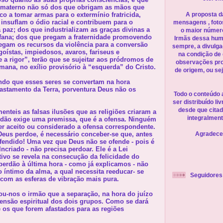
o materno não só dos que obrigam as mãos que
co a tomar armas para o extermínio fratricida,
A proposta d
nsuflam o ódio racial e contribuem para o
mensagens , fotos,
paz; dos que industrializam as graças divinas a
o maior número
fana; dos que pregam a fraternidade promovendo
Irmãs dessa hum
egam os recursos da violência para a conversão
sempre, a divulg
goístas, impiedosos, avaros, fariseus e
na condição de
e a rigor”, terão que se sujeitar aos pródromos de
observações prop
umana, no exílio provisório à “esquerda” do Cristo.
de origem, ou sej
o que esses seres se convertam na hora
fastamento da Terra, porventura Deus não os
Todo o conteúdo a
ser distribuído l
desde que citad
enteis as falsas ilusões que as religiões criaram a
integralment
erdão exige uma premissa, que é a ofensa. Ninguém
r aceito ou considerado a ofensa correspondente.
Deus perdoe, é necessário conceber-se que, antes
Agradece
ofendido! Uma vez que Deus não se ofende - pois é
ncriado - não precisa perdoar. Ele é a Lei
ivo se revela na consecução da felicidade do
 perdão à última hora - como já explicamos - não
 íntimo da alma, a qual necessita reeducar- se
Seguidores
com as esferas de vibração mais pura.
u-nos o irmão que a separação, na hora do juízo
scensão espiritual dos dois grupos. Como se dará
 os que forem afastados para as regiões