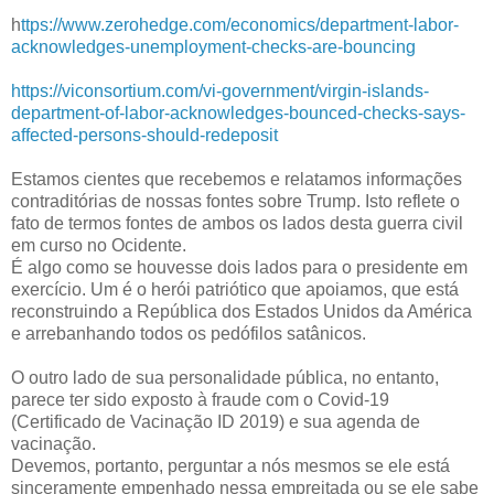
h
ttps://www.zerohedge.com/economics/department-labor-
acknowledges-unemployment-checks-are-bouncing
https://viconsortium.com/vi-government/virgin-islands-
department-of-labor-acknowledges-bounced-checks-says-
affected-persons-should-redeposit
Estamos cientes que recebemos e relatamos informações
contraditórias de nossas fontes sobre Trump. Isto reflete o
fato de termos fontes de ambos os lados desta guerra civil
em curso no Ocidente.
É algo como se houvesse dois lados para o presidente em
exercício. Um é o herói patriótico que apoiamos, que está
reconstruindo a República dos Estados Unidos da América
e arrebanhando todos os pedófilos satânicos.
O outro lado de sua personalidade pública, no entanto,
parece ter sido exposto à fraude com o Covid-19
(Certificado de Vacinação ID 2019) e sua agenda de
vacinação.
Devemos, portanto, perguntar a nós mesmos se ele está
sinceramente empenhado nessa empreitada ou se ele sabe