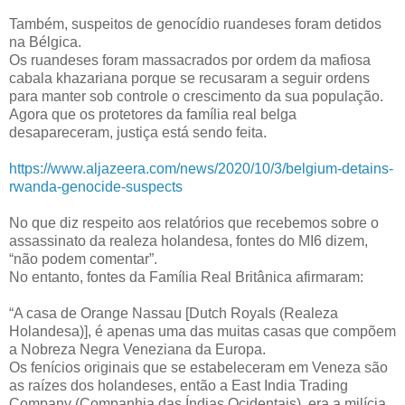
Também, suspeitos de genocídio ruandeses foram detidos
na Bélgica.
Os ruandeses foram massacrados por ordem da mafiosa
cabala khazariana porque se recusaram a seguir ordens
para manter sob controle o crescimento da sua população.
Agora que os protetores da família real belga
desapareceram, justiça está sendo feita.
https://www.aljazeera.com/news/2020/10/3/belgium-detains-
rwanda-genocide-suspects
No que diz respeito aos relatórios que recebemos sobre o
assassinato da realeza holandesa, fontes do MI6 dizem,
“não podem comentar”.
No entanto, fontes da Família Real Britânica afirmaram:
“A casa de Orange Nassau [Dutch Royals (Realeza
Holandesa)], é apenas uma das muitas casas que compõem
a Nobreza Negra Veneziana da Europa.
Os fenícios originais que se estabeleceram em Veneza são
as raízes dos holandeses, então a East India Trading
Company (Companhia das Índias Ocidentais), era a milícia