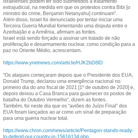
israelenses podem ter sido submetidos a tratamento
extrajudicial, na medida em que os protestos contra Bibi [o
ministro do crime, Benjamin Netanyahu] continuam”.
Além disso, Israel foi denunciado por tentar iniciar uma
Terceira Guerra Mundial fomentando uma disputa entre o
Azerbaijão e a Armênia, afirmam as fontes.
Israel está sendo forçado a assinar um tratado de não
proliferação e desarmamento nuclear, como condição para a
paz no Oriente Médio, acrescentam.
https://www.ynetnews.com/article/HJK2bD8ID
“Os ataques começaram depois que o Presidente dos EUA,
Donald Trump, declarou uma emergência nacional no
primeiro dia do ano fiscal de 2021 [1º de outubro de 2020] e,
depois deixou a Casa Branca para guarnecer os postos de
batalha do Outubro Vermelho”, dizem as fontes.
Também, foi neste dia que os “aviões do Juízo Final” dos
EUA foram lançados ao ar como um sinal de preparação
para uma guerra nuclear total.
https://www.chron.com/news/article/Pentagon-stands-ready-
to-defend-our-country-in-15616134.php