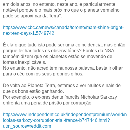
em dois anos, no entanto, neste ano, é particularmente
notável porque é o mais próximo que o planeta vermelho
pode se aproximar da Terra”.
https://www.cbc.ca/news/canada/toronto/mars-shine-bright-
next-ten-days-1.5749742
É claro que tudo isto pode ser uma coincidência, mas então
porque fechar todos os observatórios? Fontes da NSA
também dizem que os planetas estão se movendo de
formas inexplicáveis.
No entanto, não acreditem na nossa palavra, basta ir olhar
para o céu com os seus próprios olhos.
De volta ao Planeta Terra, estamos a ver muitos sinais de
que os bons estão ganhando.
Por exemplo, o ex-presidente francês Nicholas Sarkozy
enfrenta uma pena de prisão por corrupção.
https://www.independent.co.uk/independentpremium/world/n
icolas-sarkozy-corruption-trial-france-b747446.html?
utm_source=reddit.com