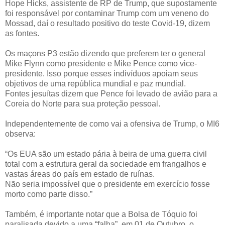
Hope Hicks, assistente de RP de Trump, que supostamente
foi responsável por contaminar Trump com um veneno do
Mossad, daí o resultado positivo do teste Covid-19, dizem
as fontes.
Os maçons P3 estão dizendo que preferem ter o general
Mike Flynn como presidente e Mike Pence como vice-
presidente. Isso porque esses indivíduos apoiam seus
objetivos de uma república mundial e paz mundial.
Fontes jesuítas dizem que Pence foi levado de avião para a
Coreia do Norte para sua proteção pessoal.
Independentemente de como vai a ofensiva de Trump, o MI6
observa:
“Os EUA são um estado pária à beira de uma guerra civil
total com a estrutura geral da sociedade em frangalhos e
vastas áreas do país em estado de ruínas.
Não seria impossível que o presidente em exercício fosse
morto como parte disso.”
Também, é importante notar que a Bolsa de Tóquio foi
paralisada devido a uma “falha”, em 01 de Outubro, o