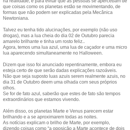
na realidade, é para evitar que as pessoas se apercebam de
que coisas como os planetas estão se movimentando, de
formas que não podem ser explicadas pela Mecânica
Newtoniana.
Talvez eu tenha tido alucinações, por exemplo (não uso
drogas), mas a lua cheia do dia 02 de Outubro parecia
amarelo brilhante e tinha um rosto feliz..
Agora, temos uma lua azul, uma lua de caçador e uma micro
lua aparecendo simultaneamente no Halloween.
Dizem que isso foi anunciado repentinamente, embora eu
esteja certo de que serão dadas explicações razoáveis.
Não que seja suposto luas azuis serem realmente azuis, no
dia 31 de Outubro deem uma olhada com seus próprios
olhos.
Se for de fato azul, saberão que estes de fato são tempos
extraordinários que estamos vivendo.
Além disso, os planetas Marte e Venus parecem estar
brilhando e a se aproximarem todas as noites.
As notícias explicam o brilho de Marte, por exemplo,
dizendo coisas como “a oposição a Marte acontece de dois