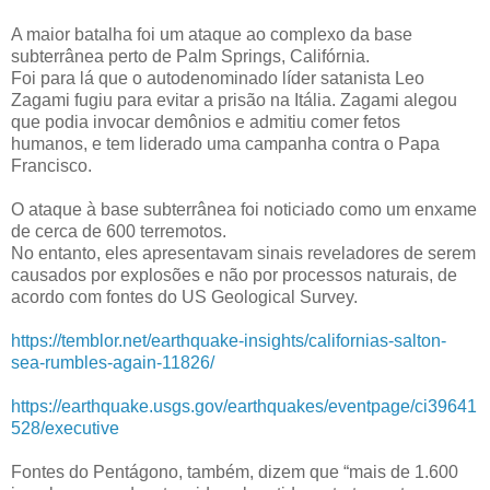
A maior batalha foi um ataque ao complexo da base
subterrânea perto de Palm Springs, Califórnia.
Foi para lá que o autodenominado líder satanista Leo
Zagami fugiu para evitar a prisão na Itália. Zagami alegou
que podia invocar demônios e admitiu comer fetos
humanos, e tem liderado uma campanha contra o Papa
Francisco.
O ataque à base subterrânea foi noticiado como um enxame
de cerca de 600 terremotos.
No entanto, eles apresentavam sinais reveladores de serem
causados por explosões e não por processos naturais, de
acordo com fontes do US Geological Survey.
https://temblor.net/earthquake-insights/californias-salton-
sea-rumbles-again-11826/
https://earthquake.usgs.gov/earthquakes/eventpage/ci39641
528/executive
Fontes do Pentágono, também, dizem que “mais de 1.600